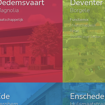
Dedemsvaart
Deventer
agnolia
Borgele
atschappelijk
Functiemix
Maatschappelijk
Retail
Wonen vrije sector
Ede
Enschede
ernhem
Hulsmaatstraa