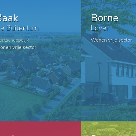
Baak
Borne
e Buitentuin
Lover
atschappelijk
Wonen vrije sector
nen vrije sector