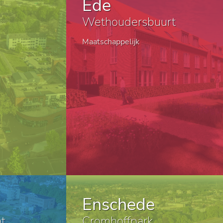
Ede
Wethoudersbuurt
Maatschappelijk
Enschede
t
Cromhoffpark