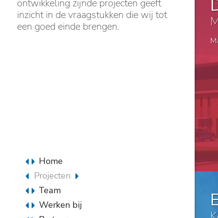
ontwikkeling zijnde projecten geeft
inzicht in de vraagstukken die wij tot
M
een goed einde brengen.
Ma
Home
Projecten
Team
Wonen vrije sector
Maatschappelijk
Werken bij
K
Bedrijfsmatig